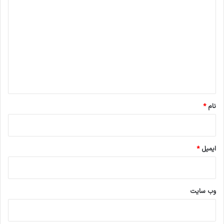
ی
د
گ
ا
ه
*
نام
*
ایمیل
*
وب‌ سایت