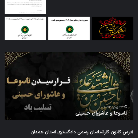
تاسوعا
اطل
و
ثبت
عاشورای
نام
حسینی
داو
عض
در
شش
دور
ا
شور
23 ژوئن 2026
تاسوعا و عاشورای حسینی
ع
عال
کار
رس
آدرس کانون کارشناسان رسمی دادگستری استان همدان
داد