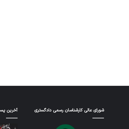
تفاهم نامه های کانون
کارشناسان
کلینیک دندانپزشک
توسط زهرا عاشوری
توسط زهرا عاشوری
در ژانویه 25, 2026
در دسامبر 7, 2025
شورای عالی کارشناسان رسمی دادگستری
آخرین پست
گزارش
اربعین
بازرسان
حسین