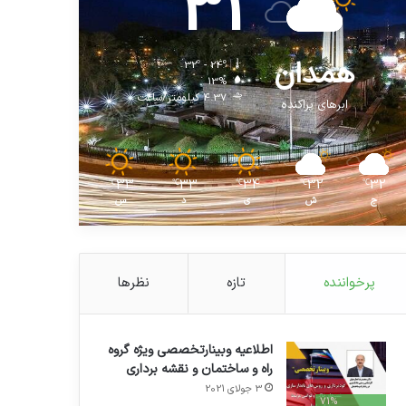
31
همدان
32º - 24º
13%
4.37 کیلومتر/ساعت
ابرهای پراکنده
33
33
34
32
32
℃
℃
℃
℃
℃
ج
ش
ی
د
س
پرخواننده
تازه
نظرها
اطلاعیه وبینارتخصصی ویژه گروه
راه و ساختمان و نقشه برداری
3 جولای 2021
71%