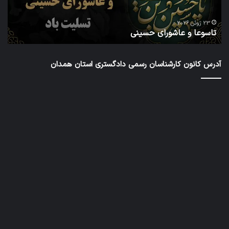
شش
دور
ا
شور
23 ژوئن 2026
تاسوعا و عاشورای حسینی
ع
عال
کار
رس
آدرس کانون کارشناسان رسمی دادگستری استان همدان
داد