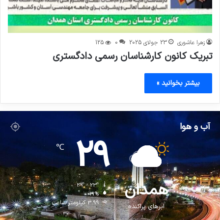
زهرا عاشوری
23 جولای 2025
0
125
تبریک کانون کارشناسان رسمی دادگستری
بیشتر بخوانید »
آب و هوا
29
℃
همدان
29º - 23º
21%
3.99 کیلومتر/ساعت
ابرهای پراکنده