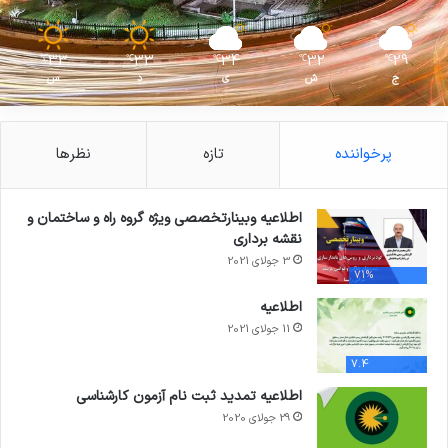
33
33
34
32
29
℃
℃
℃
℃
℃
ج
ش
ی
د
س
پرخواننده
تازه
نظرها
اطلاعیه وبینارتخصصی ویژه گروه راه و ساختمان و
نقشه برداری
3 جولای 2021
71%
اطلاعیه
11 جولای 2021
7.4
اطلاعیه تمدید ثبت نام آزمون کارشناسی
29 جولای 2020