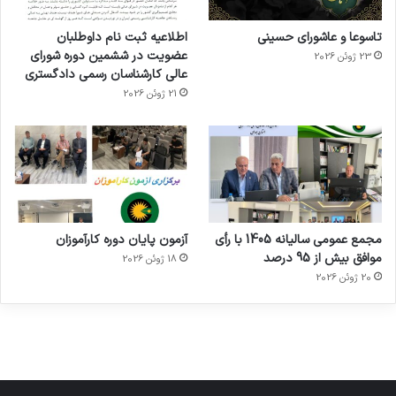
تاسوعا و عاشورای حسینی
اطلاعیه ثبت نام داوطلبان
عضویت در ششمین دوره شورای
23 ژوئن 2026
عالی کارشناسان رسمی دادگستری
21 ژوئن 2026
تفاهم
کلینیک
تئاتر
نامه های
دندانپزشکی
شاید
مجمع عمومی سالیانه 1405 با رأی
آزمون پایان دوره کارآموزان
کانون
رایا
بخشیدی
توسط
توسط
موافق بیش از 95 درصد
18 ژوئن 2026
توسط زهرا
کارشناسان
توسط زهرا
زهرا
زهرا
توسط زهرا
20 ژوئن 2026
عاشوری
عاشوری
عاشوری
عاشوری
عاشوری
در ژانویه 25,
در دسامبر 7,
در نوامبر
در نوامبر
در سپتامبر
6, 2025
2, 2025
26, 2025
2025
2026