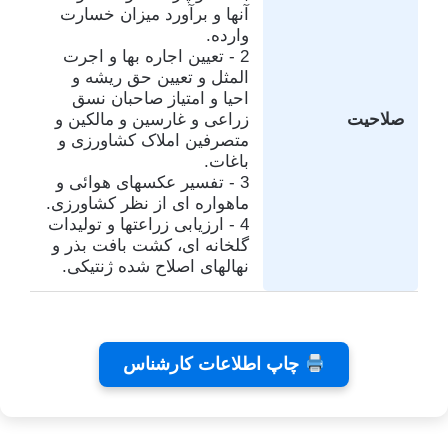
آنها و برآورد میزان خسارت
وارده.
2 - تعیین اجاره بها و اجرت
المثل و تعیین حق ریشه و
احیا و امتیاز صاحبان نسق
صلاحیت
زراعی و غارسین و مالکین و
متصرفین املاک کشاورزی و
باغات.
3 - تفسیر عکسهای هوائی و
ماهواره ای از نظر کشاورزی.
4 - ارزیابی زراعتها و تولیدات
گلخانه ای، کشت بافت بذر و
نهالهای اصلاح شده ژنتیکی.
تفاهم
کلینیک
تئاتر
چاپ اطلاعات کارشناس
نامه های
دندانپزشکی
شاید
کانون
رایا
بخشیدی
توسط
توسط
توسط زهرا
کارشناسان
توسط زهرا
زهرا
زهرا
توسط زهرا
عاشوری
عاشوری
عاشوری
عاشوری
عاشوری