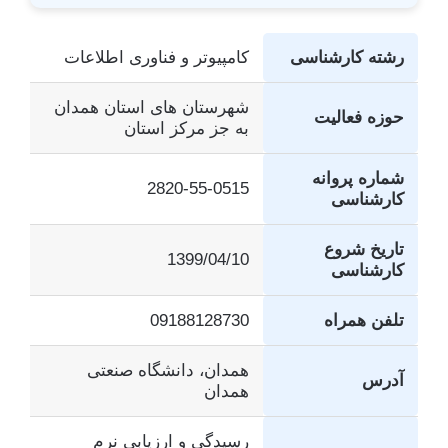
رشته کارشناسی
کامپیوتر و فناوری اطلاعات
شهرستان های استان همدان
حوزه فعالیت
به جز مرکز استان
شماره پروانه
2820-55-0515
کارشناسی
تاریخ شروع
1399/04/10
کارشناسی
تلفن همراه
09188128730
همدان، دانشگاه صنعتی
آدرس
همدان
رسیدگی و ارزیابی نرم