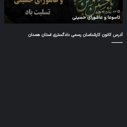
دور
ا
شور
23 ژوئن 2026
تاسوعا و عاشورای حسینی
ع
عال
کار
رس
آدرس کانون کارشناسان رسمی دادگستری استان همدان
داد