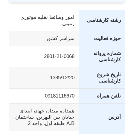
امور وسائط نقلیه موتوری
رشته کارشناسی
زمینی
حوزه فعالیت
سراسر کشور
شماره پروانه
2801-21-0068
کارشناسی
تاریخ شروع
1385/12/20
کارشناسی
تلفن همراه
09181116670
همدان، میدان جهاد، ابتدای
آدرس
خیابان بین النهرین، ساختمان
A.B طبقه اول، واحد 2.