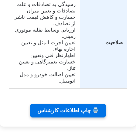
رسیدگی به تصادفات و علت
تصادفات و تعیین میزان
خسارت و کاهش قیمت ناشی
از تصادف.
ارزیابی وسایط نقلیه موتوری
زمینی.
صلاحیت
تعیین اجرت المثل و تعیین
اجاره بهاء.
اظهارنظر فنی وتعیین
خسارت تعمیرگاهی و تعیین
تناژ.
تعیین اصالت خودرو و مدل
اتومبیل.
تفاهم
کلینیک
تئاتر
چاپ اطلاعات کارشناس
نامه های
دندانپزشکی
شاید
کانون
رایا
بخشیدی
توسط
توسط
توسط زهرا
کارشناسان
توسط زهرا
زهرا
زهرا
توسط زهرا
عاشوری
عاشوری
عاشوری
عاشوری
عاشوری