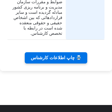
ضوابط و مقررات سازمان
مدیریت و برنامه ریزی کشور
مبادله گردیده است و سایر
قراردادهائی که بین اشخاص
حقیقی و حقوقی منعقده
شده است در رابطه با
تخصص کارشناس.
تفاهم
کلینیک
تئاتر
چاپ اطلاعات کارشناس
نامه های
دندانپزشکی
شاید
کانون
رایا
بخشیدی
توسط
توسط
توسط زهرا
کارشناسان
توسط زهرا
زهرا
زهرا
توسط زهرا
عاشوری
عاشوری
عاشوری
عاشوری
عاشوری
در ژانویه 25,
در دسامبر 7,
در نوامبر
در نوامبر
در سپتامبر
6, 2025
2, 2025
26, 2025
2025
2026