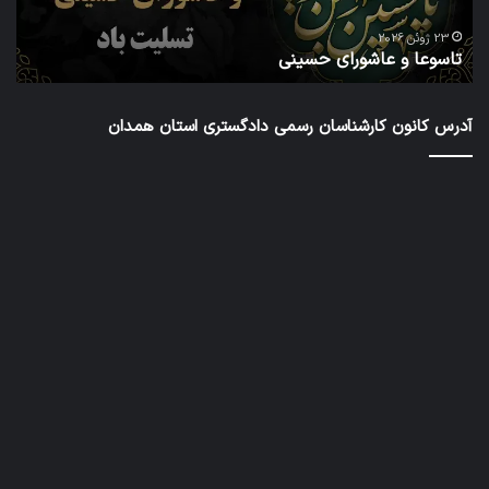
دور
ا
شور
23 ژوئن 2026
تاسوعا و عاشورای حسینی
ع
عال
کار
رس
آدرس کانون کارشناسان رسمی دادگستری استان همدان
داد