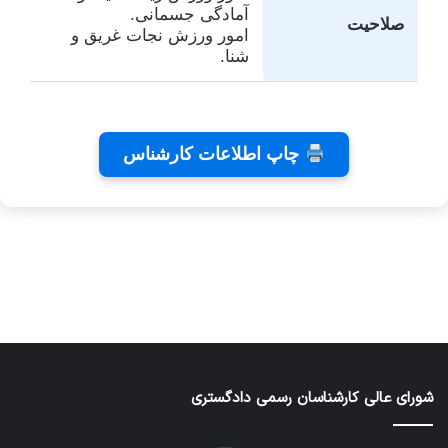
آمادگی جسمانی.
صلاحیت
امور ورزش نجات غریق و
شنا.
تفاهم
کلینیک
تئاتر
چاپ اطلاعات کارشناس
نامه های
دندانپزشکی
شاید
کانون
رایا
بخشیدی
توسط
توسط
توسط زهرا
کارشناسان
توسط زهرا
زهرا
زهرا
توسط زهرا
عاشوری
عاشوری
عاشوری
عاشوری
عاشوری
در ژانویه 25,
در دسامبر 7,
در نوامبر
در نوامبر
در سپتامبر
6, 2025
2, 2025
26, 2025
2025
2026
شورای عالی کارشناسان رسمی دادگستری