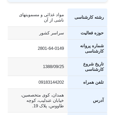
مواد غذائی و مسمویتهای
رشته کارشناسی
ناشی از آن
حوزه فعالیت
سراسر کشور
شماره پروانه
2801-64-0149
کارشناسی
تاریخ شروع
1388/09/25
کارشناسی
تلفن همراه
09183144202
همدان، کوی متخصصین،
آدرس
خیابان عندلیب، کوچه
طاووس، پلاک 19.