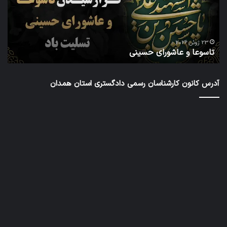
در
شش
دور
ا
شور
23 ژوئن 2026
تاسوعا و عاشورای حسینی
ع
عال
کار
رس
آدرس کانون کارشناسان رسمی دادگستری استان همدان
داد