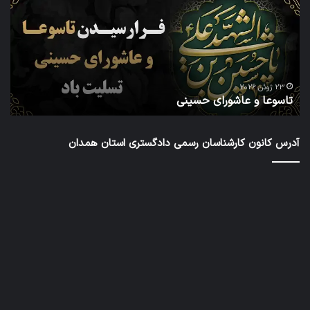
حسینی
داو
عض
در
شش
دور
ا
شور
23 ژوئن 2026
تاسوعا و عاشورای حسینی
ع
عال
کار
رس
آدرس کانون کارشناسان رسمی دادگستری استان همدان
داد