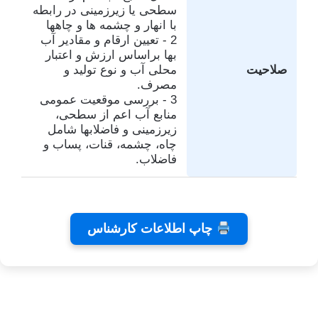
سطحی یا زیرزمینی در رابطه
با انهار و چشمه ها و چاهها
2 - تعیین ارقام و مقادیر آب
بها براساس ارزش و اعتبار
صلاحیت
محلی آب و نوع تولید و
مصرف.
3 - بررسی موقعیت عمومی
منابع آب اعم از سطحی،
زیرزمینی و فاضلابها شامل
چاه، چشمه، قنات، پساب و
فاضلاب.
تفاهم
کلینیک
تئاتر
چاپ اطلاعات کارشناس
نامه های
دندانپزشکی
شاید
کانون
رایا
بخشیدی
توسط
توسط
توسط زهرا
کارشناسان
توسط زهرا
زهرا
زهرا
توسط زهرا
عاشوری
عاشوری
عاشوری
عاشوری
عاشوری
در ژانویه 25,
در دسامبر 7,
در نوامبر
در نوامبر
در سپتامبر
6, 2025
2, 2025
26, 2025
2025
2026