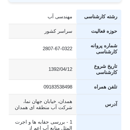
رشته کارشناسی
مهندسی آب
حوزه فعالیت
سراسر کشور
شماره پروانه
2807-67-0322
کارشناسی
تاریخ شروع
1392/04/12
کارشناسی
تلفن همراه
09183538498
همدان، خیابان جهان نما،
آدرس
شرکت آب منطقه ای همدان
1 - بررسی حقابه ها و اجرت
المثل منابع آب اعم از