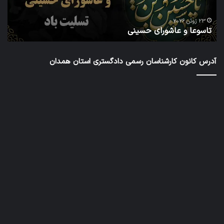
دور
ا
شور
23 ژوئن 2026
تاسوعا و عاشورای حسینی
ع
عال
کار
رس
آدرس کانون کارشناسان رسمی دادگستری استان همدان
داد