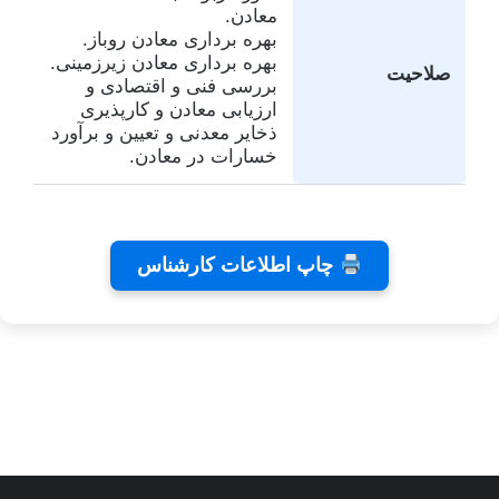
معادن.
بهره برداری معادن روباز.
بهره برداری معادن زیرزمینی.
صلاحیت
بررسی فنی و اقتصادی و
ارزیابی معادن و کارپذیری
ذخایر معدنی و تعیین و برآورد
خسارات در معادن.
تفاهم
کلینیک
تئاتر
چاپ اطلاعات کارشناس
نامه های
دندانپزشکی
شاید
کانون
رایا
بخشیدی
توسط
توسط
توسط زهرا
کارشناسان
توسط زهرا
زهرا
زهرا
توسط زهرا
عاشوری
عاشوری
عاشوری
عاشوری
عاشوری
در ژانویه 25,
در دسامبر 7,
در نوامبر
در نوامبر
در سپتامبر
6, 2025
2, 2025
26, 2025
2025
2026