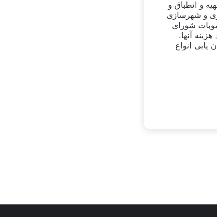
هیه و انطباق و
ری و شهرسازی
صوبات شورای
زینه آنها.
 یابی انواع
تئاتر شاید بخشیدی
ی
توسط زهرا عاشوری
در سپتامبر 6, 2025