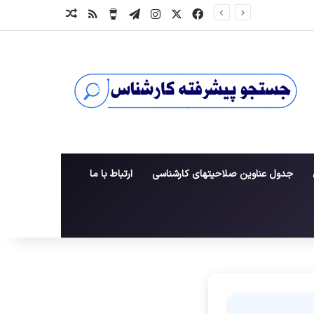
X
فیس بوک
اینستاگرام
تلگرام
خوراک
برای من یک قهوه بخر
نوشته تصادفی
جدول عناوین صلاحیتهای کارشناسی
ارتباط با ما