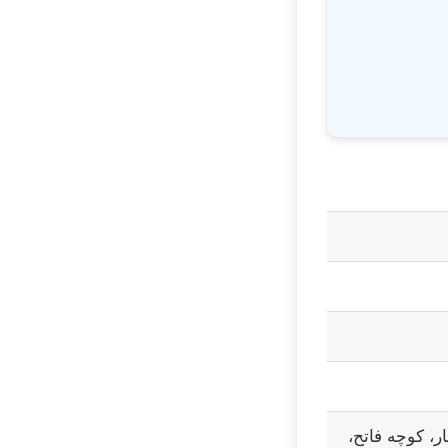
متری ذوالفقار، کوچه فاتح،