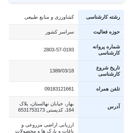
رشته کارشناسی
کشاورزی و منابع طبیعی
حوزه فعالیت
سراسر کشور
شماره پروانه
2803-57-0193
کارشناسی
تاریخ شروع
1389/03/18
کارشناسی
تلفن همراه
09183121661
بهار، خیابان نهالستان، پلاک
آدرس
164، کدپستی 6531753173
ارزیابی اراضی مزروعی و
باغات و پارک ها و محصولات