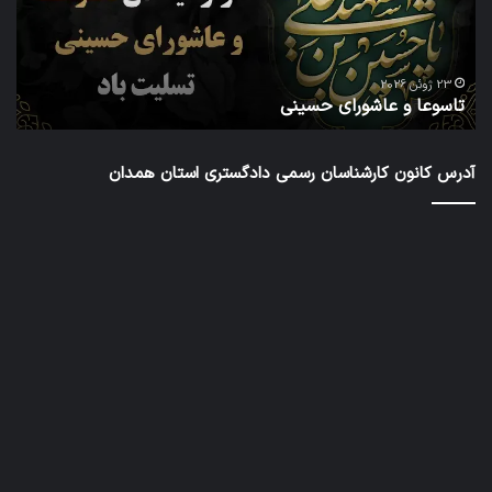
در
شش
دور
ا
شور
23 ژوئن 2026
تاسوعا و عاشورای حسینی
ع
عال
کار
رس
آدرس کانون کارشناسان رسمی دادگستری استان همدان
داد