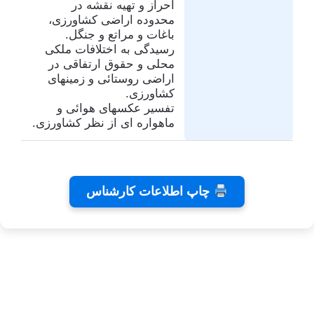
احراز و تهیه نقشه در
محدوده اراضی کشاورزی،
باغات و مراتع و جنگل.
رسیدگی به اختلافات ملکی
محلی و حقوق ارتفاقی در
اراضی روستائی و زمینهای
کشاورزی.
تفسیر عکسهای هوائی و
ماهواره ای از نظر کشاورزی.
تفاهم
کلینیک
تئاتر
چاپ اطلاعات کارشناس
نامه های
دندانپزشکی
شاید
کانون
رایا
بخشیدی
توسط
توسط
توسط زهرا
کارشناسان
توسط زهرا
زهرا
زهرا
توسط زهرا
عاشوری
عاشوری
عاشوری
عاشوری
عاشوری
در ژانویه 25,
در دسامبر 7,
در نوامبر
در نوامبر
در سپتامبر
6, 2025
2, 2025
26, 2025
2025
2026