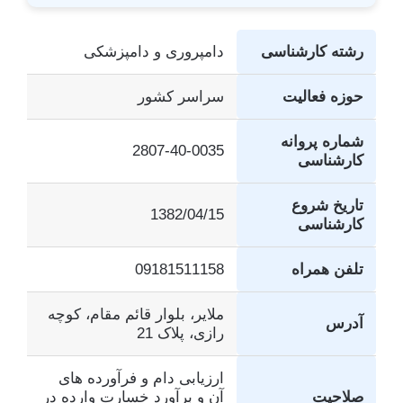
رشته کارشناسی
دامپروری و دامپزشکی
حوزه فعالیت
سراسر کشور
شماره پروانه
2807-40-0035
کارشناسی
تاریخ شروع
1382/04/15
کارشناسی
تلفن همراه
09181511158
ملایر، بلوار قائم مقام، کوچه
آدرس
رازی، پلاک 21
ارزیابی دام و فرآورده های
صلاحیت
آن و برآورد خسارت وارده در