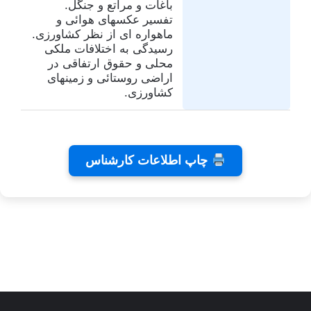
باغات و مراتع و جنگل.
تفسیر عکسهای هوائی و
ماهواره ای از نظر کشاورزی.
رسیدگی به اختلافات ملکی
محلی و حقوق ارتفاقی در
اراضی روستائی و زمینهای
کشاورزی.
تفاهم
کلینیک
تئاتر
چاپ اطلاعات کارشناس
نامه های
دندانپزشکی
شاید
کانون
رایا
بخشیدی
توسط
توسط
توسط زهرا
کارشناسان
توسط زهرا
زهرا
زهرا
توسط زهرا
عاشوری
عاشوری
عاشوری
عاشوری
عاشوری
در ژانویه 25,
در دسامبر 7,
در نوامبر
در نوامبر
در سپتامبر
6, 2025
2, 2025
26, 2025
2025
2026