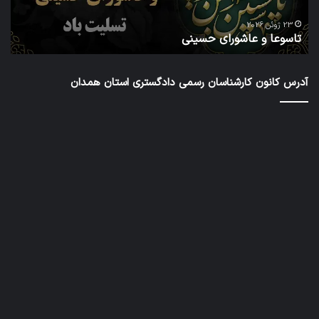
دور
ا
شور
23 ژوئن 2026
تاسوعا و عاشورای حسینی
ع
عال
کار
رس
آدرس کانون کارشناسان رسمی دادگستری استان همدان
داد