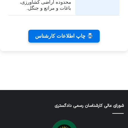
محدوده اراضی کشاورزی،
باغات و مراتع و جنگل.
تفاهم
کلینیک
تئاتر
چاپ اطلاعات کارشناس
نامه های
دندانپزشکی
شاید
کانون
رایا
بخشیدی
توسط
توسط
توسط زهرا
کارشناسان
توسط زهرا
زهرا
زهرا
توسط زهرا
عاشوری
عاشوری
عاشوری
عاشوری
عاشوری
در ژانویه 25,
در دسامبر 7,
در نوامبر
در نوامبر
در سپتامبر
6, 2025
2, 2025
26, 2025
2025
2026
شورای عالی کارشناسان رسمی دادگستری