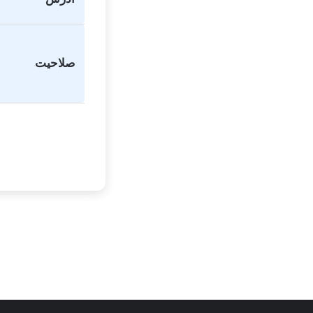
صلاحیت
تفاهم نامه های کانون
کارشناسان
کلینیک دندانپزشک
توسط زهرا عاشوری
توسط زهرا عاشوری
در ژانویه 25, 2026
در دسامبر 7, 2025