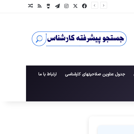
X
فیس بوک
اینستاگرام
تلگرام
خوراک
برای من یک قهوه بخر
نوشته تصادفی
جدول عناوین صلاحیتهای کارشناسی
ارتباط با ما