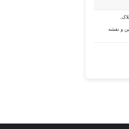
اک.
ین و نقشه
تئاتر شاید بخشیدی
ی
توسط زهرا عاشوری
در سپتامبر 6, 2025