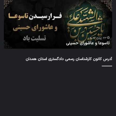
عاشورای
نام
حسینی
داو
عض
در
شش
دور
ا
شور
23 ژوئن 2026
تاسوعا و عاشورای حسینی
ع
عال
کار
رس
آدرس کانون کارشناسان رسمی دادگستری استان همدان
داد