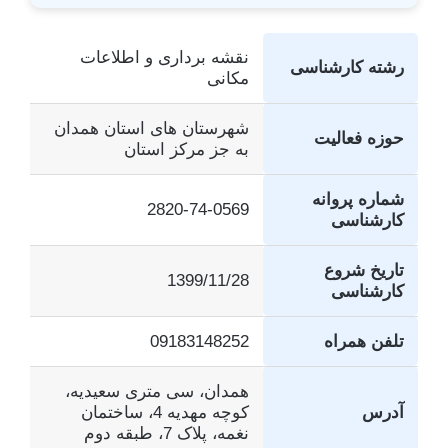
نقشه برداری و اطلاعات
رشته کارشناسی
مکانی
شهرستان های استان همدان
حوزه فعالیت
به جز مرکز استان
شماره پروانه
2820-74-0569
کارشناسی
تاریخ شروع
1399/11/28
کارشناسی
تلفن همراه
09183148252
همدان، سی متری سعیدیه،
آدرس
کوچه مهدیه 4، ساختمان
نغمه، پلاک 7، طبقه دوم