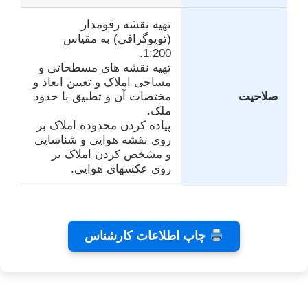
تهیه نقشه رقومدار
(توپوگرافی) به مقیاس
1:200.
تهیه نقشه های مسطحاتی و
مساحی املاک و تعیین ابعاد و
صلاحیت
مختصات آن و تطبیق با حدود
ملک.
پیاده کردن محدوده املاک بر
روی نقشه هوایی و شناسایی
و مشخص کردن املاک بر
روی عکسهای هوایی.
تفاهم
کلینیک
تئاتر
چاپ اطلاعات کارشناس
نامه های
دندانپزشکی
شاید
کانون
رایا
بخشیدی
توسط
توسط
توسط زهرا
کارشناسان
توسط زهرا
زهرا
زهرا
توسط زهرا
عاشوری
عاشوری
عاشوری
عاشوری
عاشوری
در ژانویه 25,
در دسامبر 7,
در نوامبر
در نوامبر
در سپتامبر