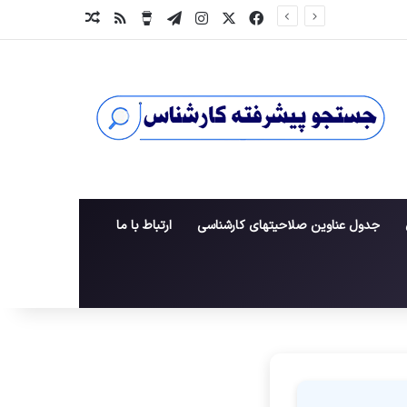
X
فیس بوک
اینستاگرام
تلگرام
خوراک
برای من یک قهوه بخر
نوشته تصادفی
جدول عناوین صلاحیتهای کارشناسی
ارتباط با ما