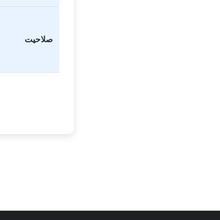
صلاحیت
تفاهم نامه های کانون
کارشناسان
کلینیک دندانپزشک
توسط زهرا عاشوری
توسط زهرا عاشوری
در ژانویه 25, 2026
در دسامبر 7, 2025