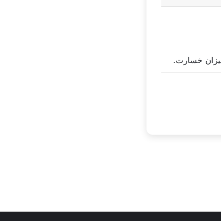
یزان خسارت.
تئاتر شاید بخشیدی
ی
توسط زهرا عاشوری
در سپتامبر 6, 2025