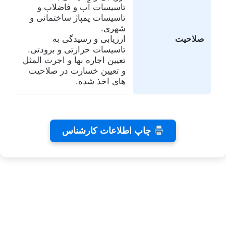
تاسیسات آب و فاضلاب و
تاسیسات پمپاژ ساختمانی و
شهری.
صلاحیت
ارزیابی و رسیدگی به
تاسیسات حرارتی و برودتی.
تعیین اجاره بها و اجرت المثل
و تعیین خسارت در صلاحیت
های اخذ شده.
تفاهم
کلینیک
تئاتر
چاپ اطلاعات کارشناس
نامه های
دندانپزشکی
شاید
کانون
رایا
بخشیدی
توسط
توسط
توسط زهرا
کارشناسان
توسط زهرا
زهرا
زهرا
توسط زهرا
عاشوری
عاشوری
عاشوری
عاشوری
عاشوری
در ژانویه 25,
در دسامبر 7,
در نوامبر
در نوامبر
در سپتامبر
6, 2025
2, 2025
26, 2025
2025
2026