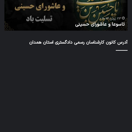
شش
دور
ا
شور
23 ژوئن 2026
تاسوعا و عاشورای حسینی
ع
عال
کار
رس
آدرس کانون کارشناسان رسمی دادگستری استان همدان
داد