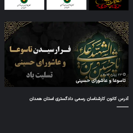
تاسوعا
اطل
و
ثبت
عاشورای
نام
حسینی
داو
عض
در
شش
دور
ا
شور
23 ژوئن 2026
تاسوعا و عاشورای حسینی
ع
عال
کار
رس
آدرس کانون کارشناسان رسمی دادگستری استان همدان
داد