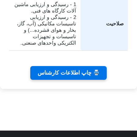
1 - رسیدگی و ارزیابی ماشین
آلات کارگاه های فنی.
2 - رسیدگی و ارزیابی
صلاحیت
تاسیسات مکانیکی (آب، گاز،
بخار و هوای فشرده...) و
تاسیسات و تجهیزات
الکتریکی واحدهای صنعتی.
تفاهم
کلینیک
تئاتر
چاپ اطلاعات کارشناس
نامه های
دندانپزشکی
شاید
کانون
رایا
بخشیدی
توسط
توسط
توسط زهرا
کارشناسان
توسط زهرا
زهرا
زهرا
توسط زهرا
عاشوری
عاشوری
عاشوری
عاشوری
عاشوری
در ژانویه 25,
در دسامبر 7,
در نوامبر
در نوامبر
در سپتامبر
6, 2025
2, 2025
26, 2025
2025
2026