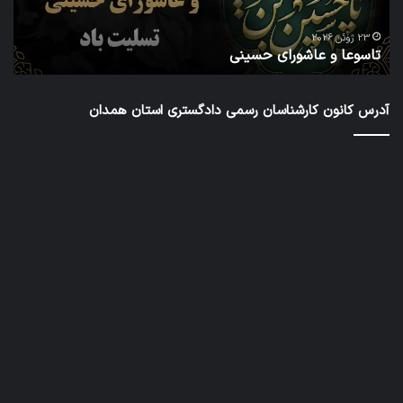
دور
ا
شور
23 ژوئن 2026
تاسوعا و عاشورای حسینی
ع
عال
کار
رس
آدرس کانون کارشناسان رسمی دادگستری استان همدان
داد