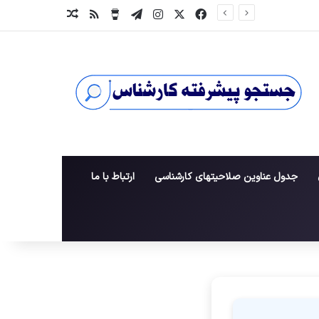
X
فیس بوک
اینستاگرام
تلگرام
خوراک
برای من یک قهوه بخر
نوشته تصادفی
جدول عناوین صلاحیتهای کارشناسی
ارتباط با ما