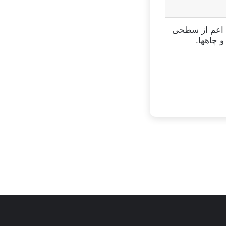
ب اعم از سطحی
و چاهها.
تئاتر شاید بخشیدی
ی
توسط زهرا عاشوری
در سپتامبر 6, 2025