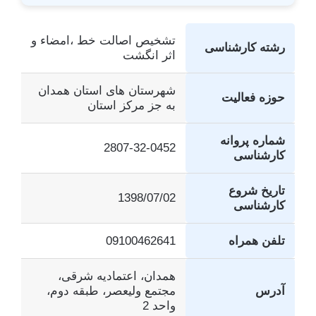
تشخیص اصالت خط ،امضاء و
رشته کارشناسی
اثر انگشت
شهرستان های استان همدان
حوزه فعالیت
به جز مرکز استان
شماره پروانه
2807-32-0452
کارشناسی
تاریخ شروع
1398/07/02
کارشناسی
تلفن همراه
09100462641
همدان، اعتمادیه شرقی،
آدرس
مجتمع ولیعصر، طبقه دوم،
واحد 2