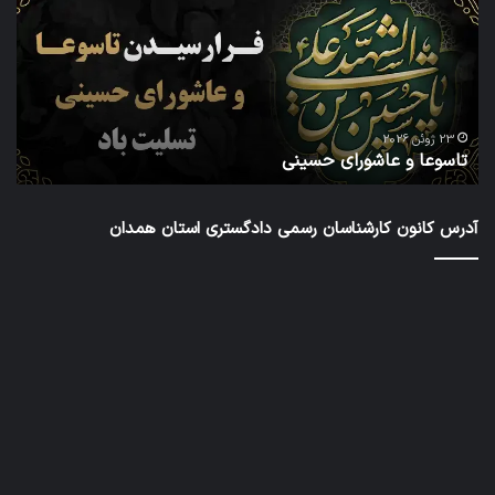
حسینی
داو
عض
در
شش
دور
ا
شور
23 ژوئن 2026
تاسوعا و عاشورای حسینی
ع
عال
کار
رس
آدرس کانون کارشناسان رسمی دادگستری استان همدان
داد