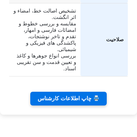
تشخیص اصالت خط، امضاء و
اثر انگشت.
مقایسه و بررسی خطوط و
امضائات فارسی و امهار،
تقدم و تاخر نوشتجات،
صلاحیت
پاکشدگی های فیزیکی و
شیمیائی.
بررسی انواع جوهرها و کاغذ
و تعیین قدمت و سن تقریبی
اسناد.
تفاهم
کلینیک
تئاتر
چاپ اطلاعات کارشناس
نامه های
دندانپزشکی
شاید
کانون
رایا
بخشیدی
توسط
توسط
توسط زهرا
کارشناسان
توسط زهرا
زهرا
زهرا
توسط زهرا
عاشوری
عاشوری
عاشوری
عاشوری
عاشوری
در ژانویه 25,
در دسامبر 7,
در نوامبر
در نوامبر
در سپتامبر
6, 2025
2, 2025
26, 2025
2025
2026