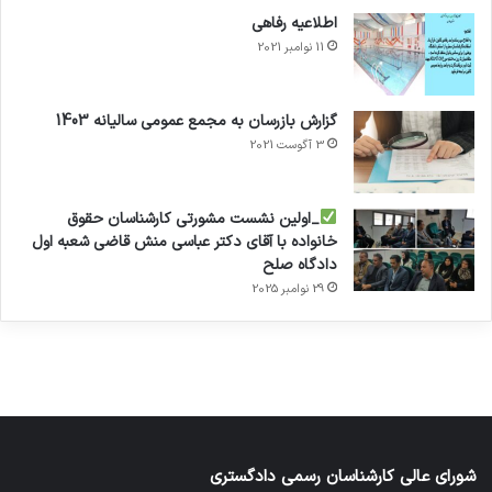
اطلاعیه رفاهی
11 نوامبر 2021
گزارش بازرسان به مجمع عمومی سالیانه 1403
3 آگوست 2021
تفاهم
کلینیک
تئاتر
_اولین نشست مشورتی کارشناسان حقوق
نامه های
دندانپزشکی
شاید
خانواده با آقای دکتر عباسی منش قاضی شعبه اول
کانون
رایا
بخشیدی
توسط
توسط
دادگاه صلح
توسط زهرا
کارشناسان
توسط زهرا
زهرا
زهرا
توسط زهرا
عاشوری
عاشوری
29 نوامبر 2025
عاشوری
عاشوری
عاشوری
در ژانویه 25,
در دسامبر 7,
در نوامبر
در نوامبر
در سپتامبر
6, 2025
2, 2025
26, 2025
2025
2026
شورای عالی کارشناسان رسمی دادگستری