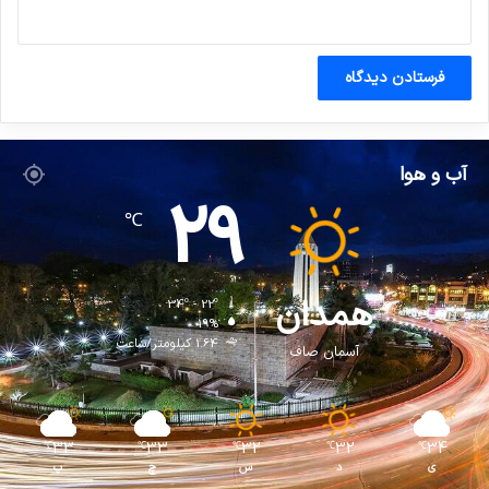
آب و هوا
29
℃
همدان
34º - 22º
19%
1.64 کیلومتر/ساعت
آسمان صاف
33
33
32
32
34
℃
℃
℃
℃
℃
ی
د
س
چ
پ