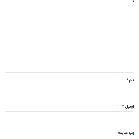
*
د
ی
د
گ
ا
ه
*
نام
*
ایمیل
*
وب‌ سایت