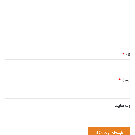
د
گ
ا
ه
*
نام
*
ایمیل
*
وب‌ سایت