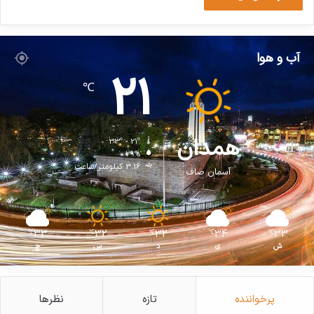
آب و هوا
21
℃
همدان
33º - 21º
29%
3.16 کیلومتر/ساعت
آسمان صاف
33
32
32
34
33
℃
℃
℃
℃
℃
ش
ی
د
س
چ
پرخواننده
تازه
نظرها