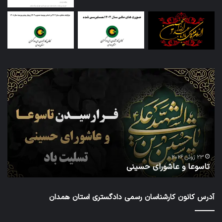
تاسوعا
اطل
و
ثبت
عاشورای
نام
حسینی
داو
عض
در
شش
دور
ا
شور
23 ژوئن 2026
تاسوعا و عاشورای حسینی
ع
عال
کار
رس
آدرس کانون کارشناسان رسمی دادگستری استان همدان
داد