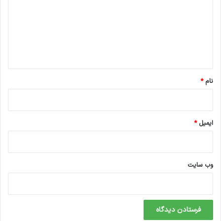
د
گ
ا
ه
*
نام
*
ایمیل
*
وب‌ سایت