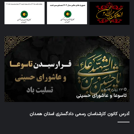
تاسوعا
اطل
و
ثبت
عاشورای
نام
حسینی
داو
عض
در
شش
دور
ا
شور
23 ژوئن 2026
تاسوعا و عاشورای حسینی
ع
عال
کار
رس
آدرس کانون کارشناسان رسمی دادگستری استان همدان
داد