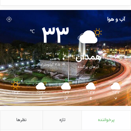
آب و هوا
33
℃
همدان
33º - 25º
14%
3.5 کیلومتر/ساعت
ابرهای پراکنده
33
33
32
32
32
℃
℃
℃
℃
℃
پ
ج
ش
ی
د
پرخواننده
تازه
نظرها