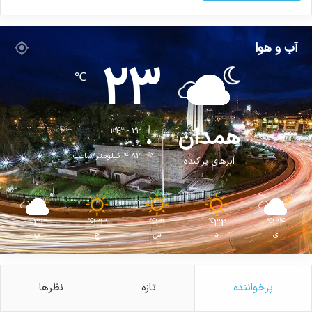
آب و هوا
23
℃
همدان
34º - 21º
30%
4.83 کیلومتر/ساعت
ابرهای پراکنده
33
33
31
32
34
℃
℃
℃
℃
℃
ی
د
س
چ
پ
پرخواننده
تازه
نظرها