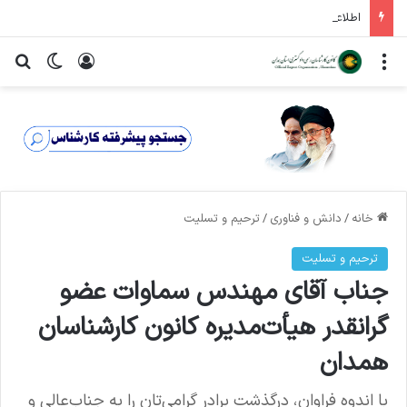
اطلاعیه ثبت نام داوطلبان عضویت در ششمین دوره شورای عالی کارشناسان رسمی دادگستری
منو
ورود
تغییر پ
جس
خانه
/
دانش و فناوری
/
ترحیم و تسلیت
ترحیم و تسلیت
جناب آقای مهندس سماوات عضو
گرانقدر هیأت‌مدیره کانون کارشناسان
همدان
با اندوه فراوان، درگذشت برادر گرامی‌تان را به جناب‌عالی و