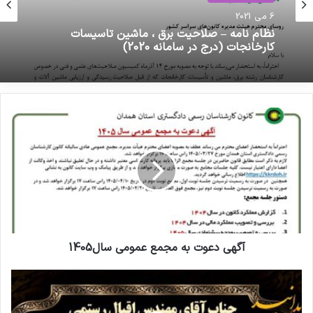
فرهنگی کانون
اخبار گروه ها
6 می 2021
16 نوامبر 2021
اول آبان ماه روز کارشناس
نظام نامه – صلاحیت برق ، ماشین تاسیسات
کارخانجات (درج در سامانه 2020)
آگهی دعوت به مجمع عمومی سال1405