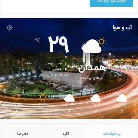
آب و هوا
29
℃
همدان
29º - 23º
21%
4.29 کیلومتر/ساعت
ابرهای پراکنده
33
33
34
32
29
℃
℃
℃
℃
℃
ج
ش
ی
د
س
پرخواننده
تازه
نظرها